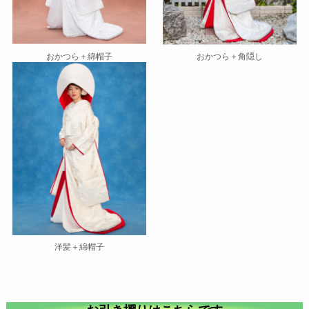
おかつら＋綿帽子
おかつら＋角隠し
洋髪＋綿帽子