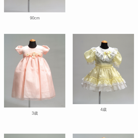
90cm
4歳
3歳