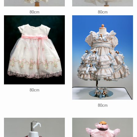
80cm
80cm
80cm
80cm