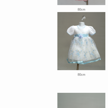
80cm
80cm