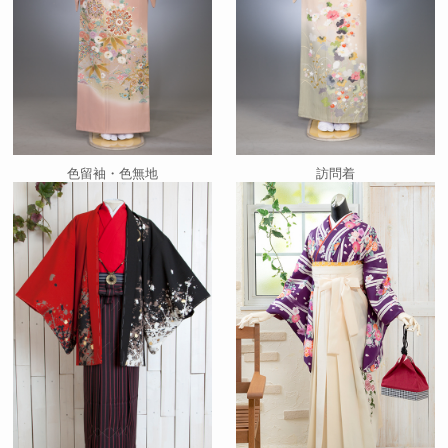
色留袖・色無地
訪問着