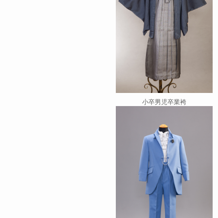
小卒男児卒業袴