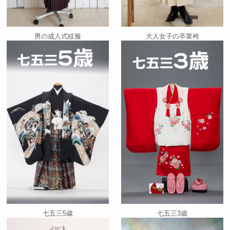
男の成人式紋服
大人女子の卒業袴
七五三5歳
七五三3歳