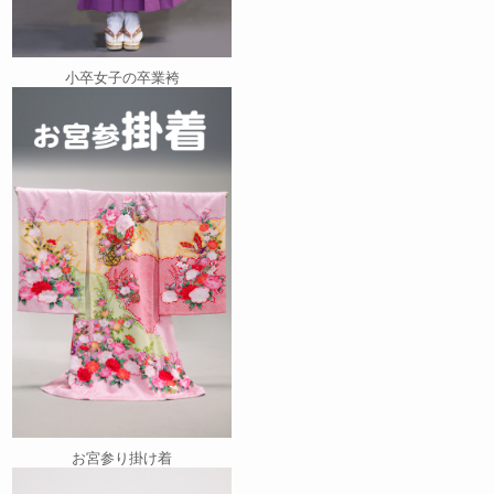
小卒女子の卒業袴
お宮参り掛け着