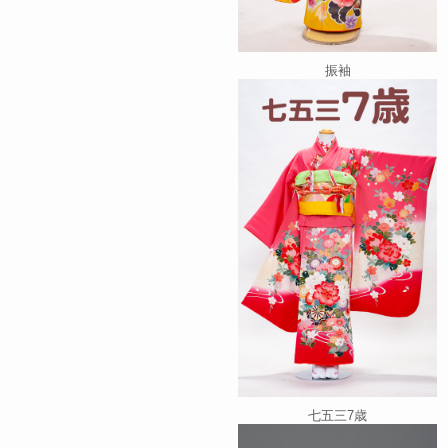
振袖
七五三7歳